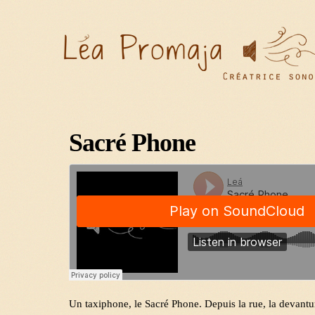
Sacré Phone
© 2012 admin. All rights reserved.
Un taxiphone, le Sacré Phone. Depuis la rue, la devanture