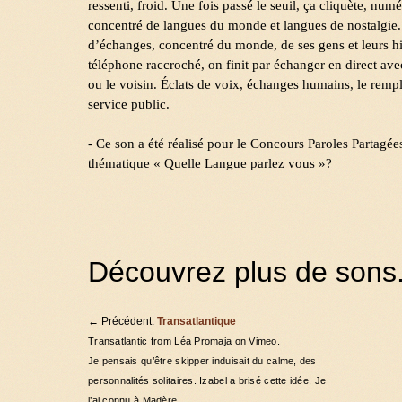
ressenti, froid. Une fois passé le seuil, ça cliquète, num
concentré de langues du monde et langues de nostalgi
d’échanges, concentré du monde, de ses gens et leurs his
téléphone raccroché, on finit par échanger en direct ave
ou le voisin. Éclats de voix, échanges humains, le remp
service public.
- Ce son a été réalisé pour le Concours Paroles Partagée
thématique « Quelle Langue parlez vous »?
Découvrez plus de sons.
←
Précédent:
Transatlantique
Transatlantic from Léa Promaja on Vimeo.
Je pensais qu’être skipper induisait du calme, des
personnalités solitaires. Izabel a brisé cette idée. Je
l’ai connu à Madère, …