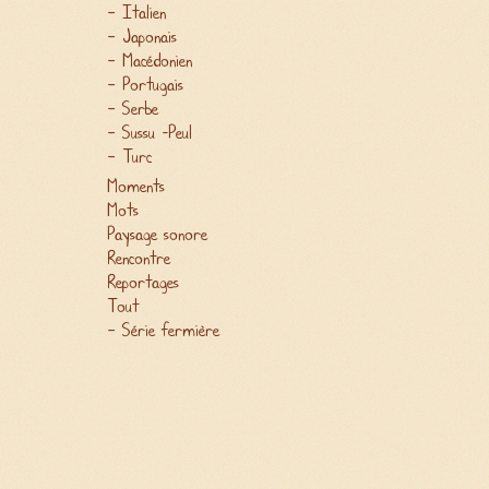
Italien
Japonais
Macédonien
Portugais
Serbe
Sussu -Peul
Turc
Moments
Mots
Paysage sonore
Rencontre
Reportages
Tout
Série fermière