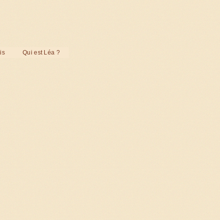
is
Qui est Léa ?