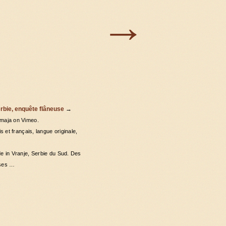
→
rbie, enquête flâneuse
→
maja on Vimeo.
s et français, langue originale,
e in Vranje, Serbie du Sud. Des
 ses …