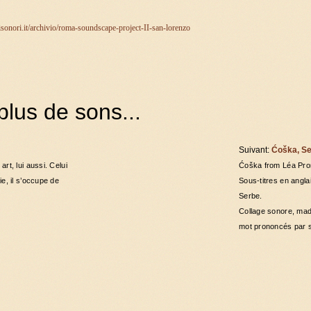
isonori.it/archivio/roma-soundscape-project-II-san-lorenzo
lus de sons...
Suivant:
Ćoška, Se
rt, lui aussi. Celui
Ćoška from Léa Pro
ie, il s’occupe de
Sous-titres en anglai
Serbe.
Collage sonore, mad
mot prononcés par