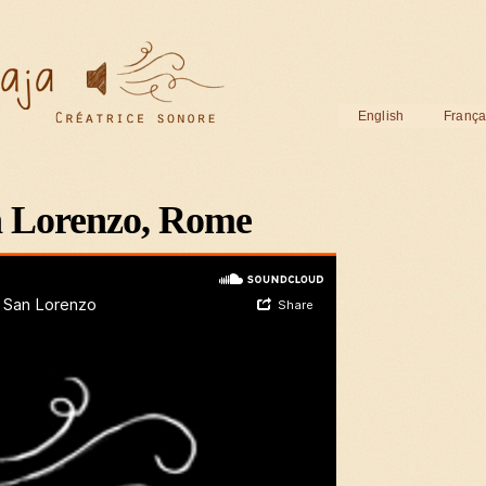
English
França
n Lorenzo, Rome
rved.