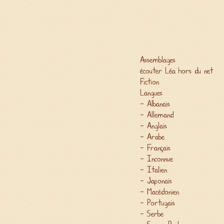
Assemblages
écouter Léa hors du net
Fiction
Langues
Albanais
Allemand
Anglais
Arabe
Français
Inconnue
Italien
Japonais
Macédonien
Portugais
Serbe